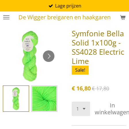
Lage prijzen
Ga
direct
De Wigger breigaren en haakgaren
naar
de
Symfonie Bella
hoofdinhoud
Solid 1x100g -
SS4028 Electric
Lime
Sale!
€ 16,80
€ 17,80
In
winkelwage