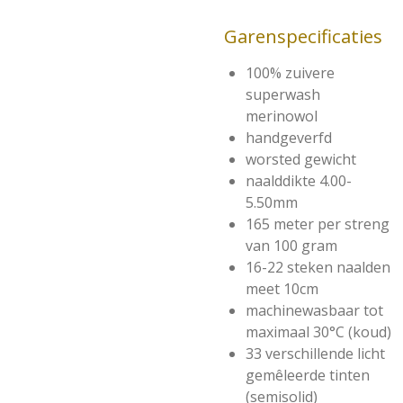
Garenspecificaties
100% zuivere
superwash
merinowol
handgeverfd
worsted gewicht
naalddikte 4.00-
5.50mm
165 meter per streng
van 100 gram
16-22 steken naalden
meet 10cm
machinewasbaar tot
maximaal 30°C (koud)
33 verschillende licht
gemêleerde tinten
(semisolid)