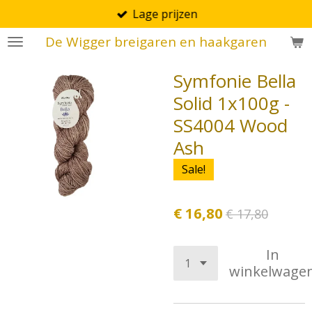
Lage prijzen
Ga
direct
De Wigger breigaren en haakgaren
naar
de
Symfonie Bella
hoofdinhoud
Solid 1x100g -
SS4004 Wood
Ash
Sale!
€ 16,80
€ 17,80
In
winkelwage