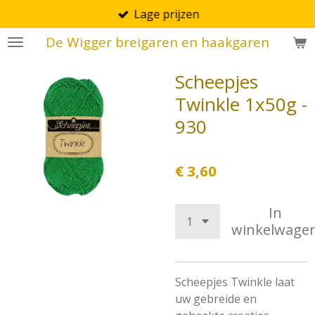
Lage prijzen
Ga
direct
De Wigger breigaren en haakgaren
naar
de
Scheepjes
hoofdinhoud
Twinkle 1x50g -
930
€ 3,60
In
winkelwage
Scheepjes Twinkle laat
uw gebreide en