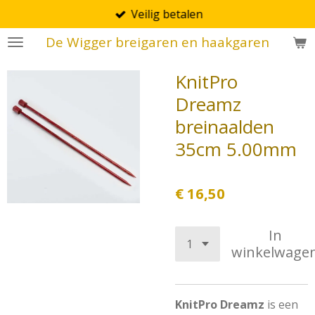
Veilig betalen
Ga
direct
De Wigger breigaren en haakgaren
naar
de
KnitPro
hoofdinhoud
Dreamz
breinaalden
35cm 5.00mm
€ 16,50
In
winkelwage
KnitPro Dreamz
is een