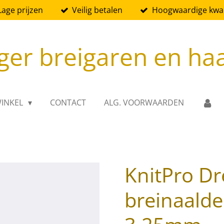
Lage prijzen
Veilig betalen
Hoogwaardige kwali
ger breigaren en ha
INKEL
CONTACT
ALG. VOORWAARDEN
KnitPro D
breinaald