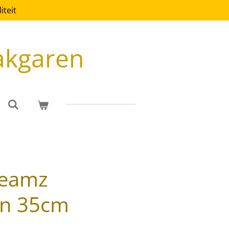
teit
akgaren
reamz
en 35cm