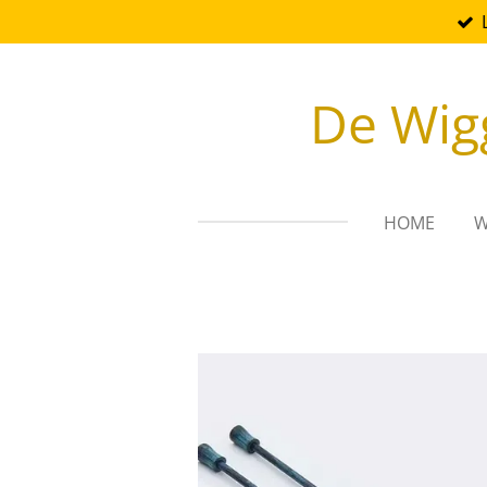
Ga
direct
naar
De Wig
de
hoofdinhoud
HOME
W