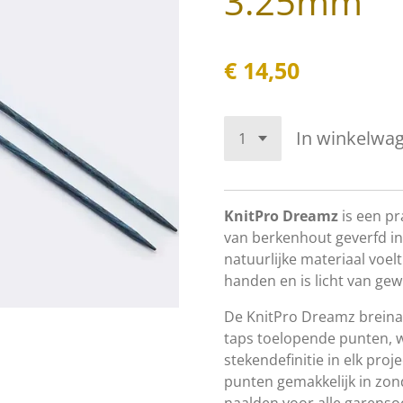
3.25mm
€ 14,50
In winkelwa
KnitPro Dreamz
is een pr
van berkenhout geverfd in
natuurlijke materiaal voelt
handen en is licht van gewi
De KnitPro Dreamz breina
taps toelopende punten, w
stekendefinitie in elk proj
punten gemakkelijk in zond
naalden voor alle garensoo