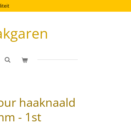
teit
akgaren
our haaknaald
mm - 1st