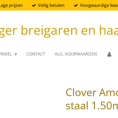
Lage prijzen
Veilig betalen
Hoogwaardige kwali
ger breigaren en ha
INKEL
CONTACT
ALG. VOORWAARDEN
Clover Am
staal 1.50