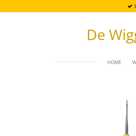
Ga
direct
naar
De Wig
de
hoofdinhoud
HOME
W