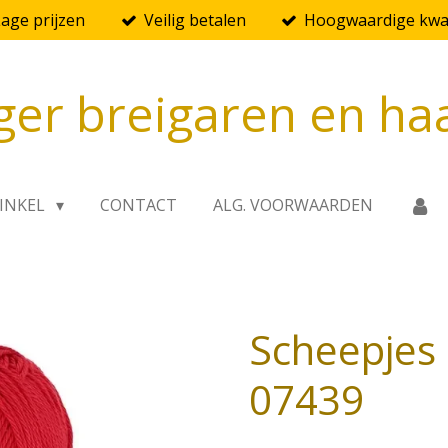
Lage prijzen
Veilig betalen
Hoogwaardige kwal
ger breigaren en ha
INKEL
CONTACT
ALG. VOORWAARDEN
Scheepjes 
07439