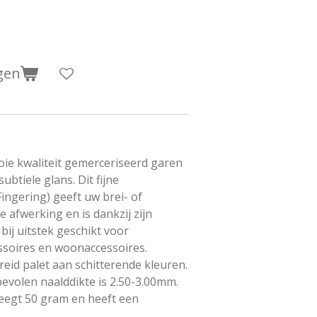
gen
oie kwaliteit gemerceriseerd garen
btiele glans. Dit fijne
ingering) geeft uw brei- of
 afwerking en is dankzij zijn
j uitstek geschikt voor
ssoires en woonaccessoires.
reid palet aan schitterende kleuren.
evolen naalddikte is 2.50-3.00mm.
eegt 50 gram en heeft een