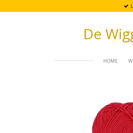
Ga
direct
naar
De Wig
de
hoofdinhoud
HOME
W