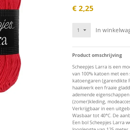
€ 2,25
In winkelwa
Product
omschrijving
Scheepjes Larra is een mo
van 100% katoen met een su
katoengaren (garendikte F
haakwerk een fraaie gladde
ademende eigenschappen bi
(zomer)kleding, modeacce
Verkrijgbaar in een uitgeb
Wasbaar tot 40°C. De aanb
Een bol Scheepjes Larra w
looplengte van 125 meter