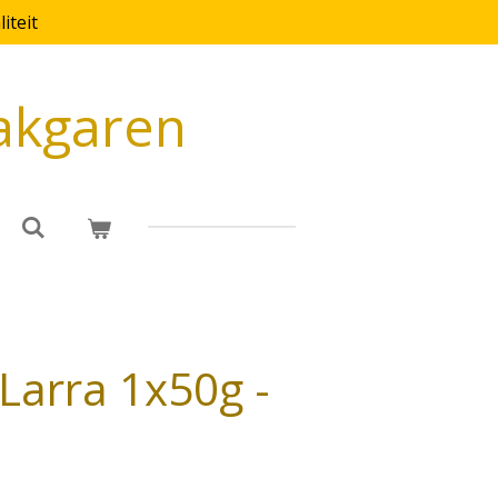
iteit
akgaren
Larra 1x50g -