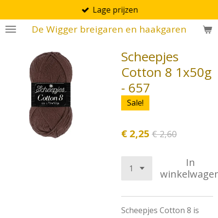
Lage prijzen
Ga
direct
De Wigger breigaren en haakgaren
naar
de
Scheepjes
hoofdinhoud
Cotton 8 1x50g
- 657
Sale!
€ 2,25
€ 2,60
In
winkelwage
Scheepjes Cotton 8 is