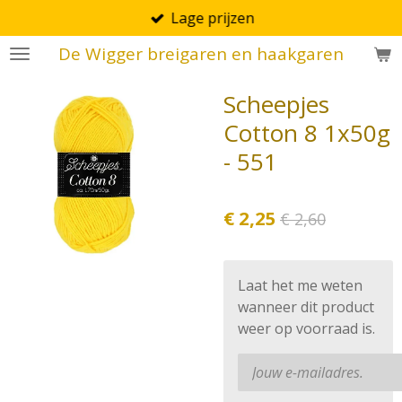
Lage prijzen
Ga
direct
De Wigger breigaren en haakgaren
naar
de
Scheepjes
hoofdinhoud
Cotton 8 1x50g
- 551
€ 2,25
€ 2,60
Laat het me weten
wanneer dit product
weer op voorraad is.