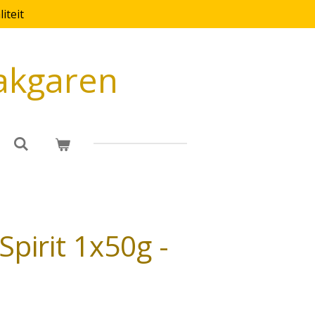
iteit
akgaren
Spirit 1x50g -