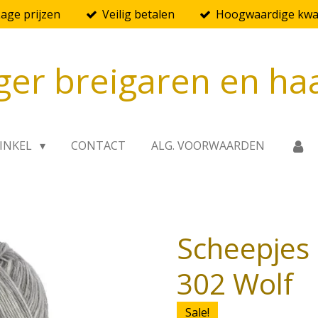
Lage prijzen
Veilig betalen
Hoogwaardige kwal
ger breigaren en ha
INKEL
CONTACT
ALG. VOORWAARDEN
Scheepjes 
302 Wolf
Sale!