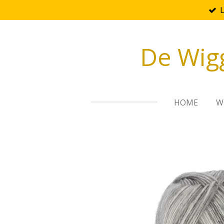
Ga
direct
naar
De Wig
de
hoofdinhoud
HOME
W