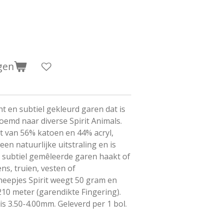
gen
ht en subtiel gekleurd garen dat is
oemd naar diverse Spirit Animals.
kt van 56% katoen en 44% acryl,
 een natuurlijke uitstraling en is
t subtiel gemêleerde garen haakt of
ns, truien, vesten of
eepjes Spirit weegt 50 gram en
210 meter (garendikte Fingering).
s 3.50-4.00mm. Geleverd per 1 bol.