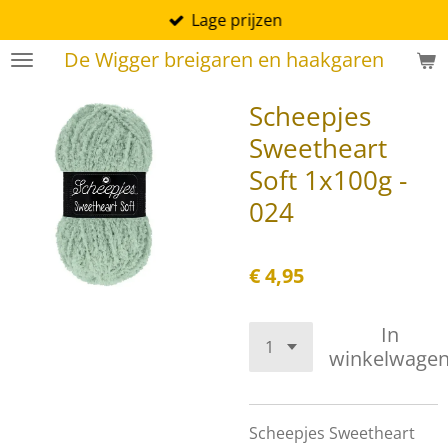
Lage prijzen
Ga
direct
De Wigger breigaren en haakgaren
naar
de
Scheepjes
hoofdinhoud
Sweetheart
Soft 1x100g -
024
€ 4,95
In
winkelwage
Scheepjes Sweetheart