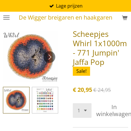
Lage prijzen
Ga
direct
De Wigger breigaren en haakgaren
naar
de
Scheepjes
hoofdinhoud
Whirl 1x1000m
- 771 Jumpin'
Jaffa Pop
Sale!
€ 20,95
€ 24,95
In
winkelwage