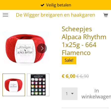
Veilig betalen
Ga
direct
De Wigger breigaren en haakgaren
naar
de
Scheepjes
hoofdinhoud
Alpaca Rhythm
1x25g - 664
Flamenco
Sale!
€ 6,00
€ 6,90
In
winkelwage