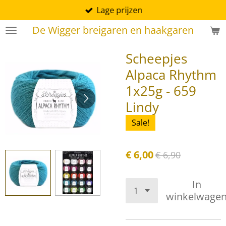
Lage prijzen
Ga
direct
De Wigger breigaren en haakgaren
naar
de
Scheepjes
hoofdinhoud
Alpaca Rhythm
1x25g - 659
Lindy
Sale!
€ 6,00
€ 6,90
In
winkelwage