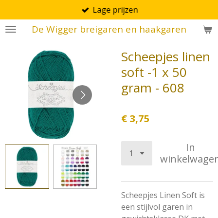
Lage prijzen
Ga
direct
De Wigger breigaren en haakgaren
naar
de
Scheepjes linen
hoofdinhoud
soft -1 x 50
gram - 608
€ 3,75
In
winkelwage
Scheepjes Linen Soft is
een stijlvol garen in