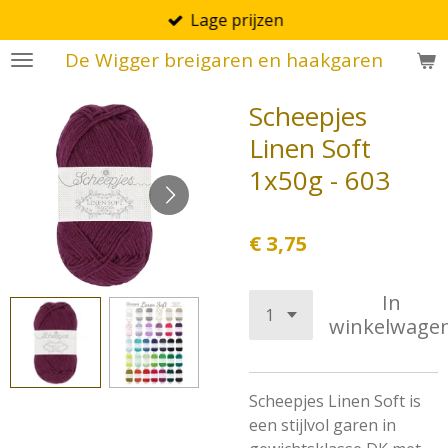
Lage prijzen
Ga
direct
De Wigger breigaren en haakgaren
naar
de
Scheepjes
hoofdinhoud
Linen Soft
1x50g - 603
€ 3,75
In
winkelwage
Scheepjes Linen Soft is
een stijlvol garen in