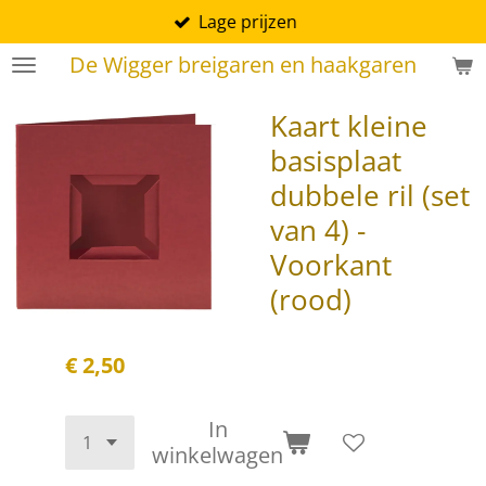
Lage prijzen
Ga
direct
De Wigger breigaren en haakgaren
naar
de
Kaart kleine
hoofdinhoud
basisplaat
dubbele ril (set
van 4) -
Voorkant
(rood)
€ 2,50
In
winkelwagen