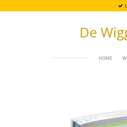
Ga
direct
naar
De Wig
de
hoofdinhoud
HOME
W