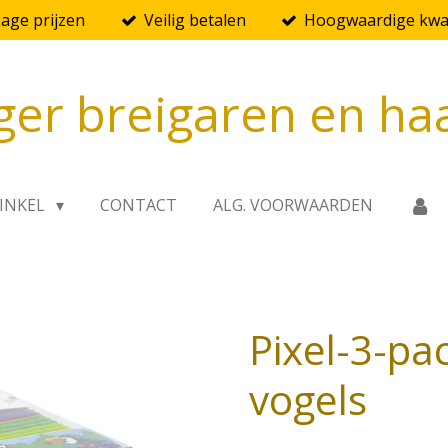
Lage prijzen
Veilig betalen
Hoogwaardige kwal
ger breigaren en ha
INKEL
CONTACT
ALG. VOORWAARDEN
Pixel-3-pa
vogels