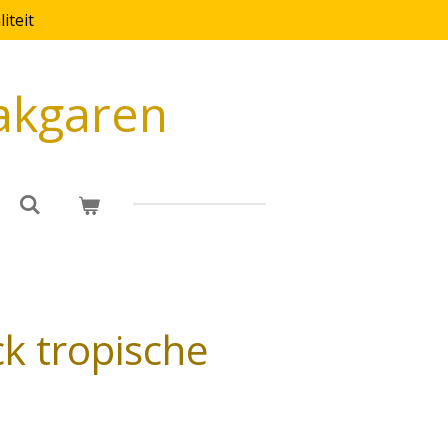
iteit
akgaren
ck tropische