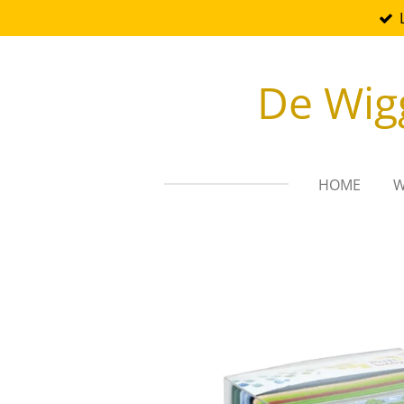
Ga
direct
naar
De Wig
de
hoofdinhoud
HOME
W