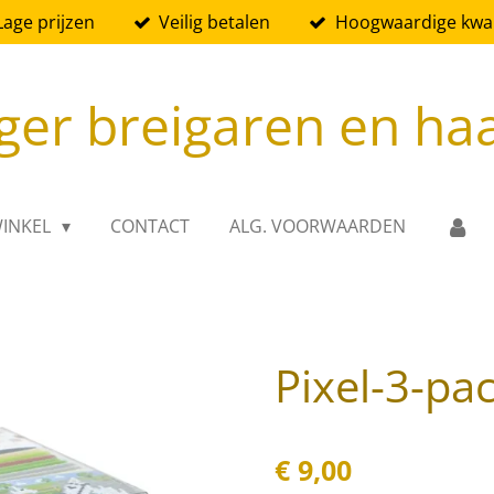
Lage prijzen
Veilig betalen
Hoogwaardige kwali
ger breigaren en ha
INKEL
CONTACT
ALG. VOORWAARDEN
Pixel-3-pa
€ 9,00