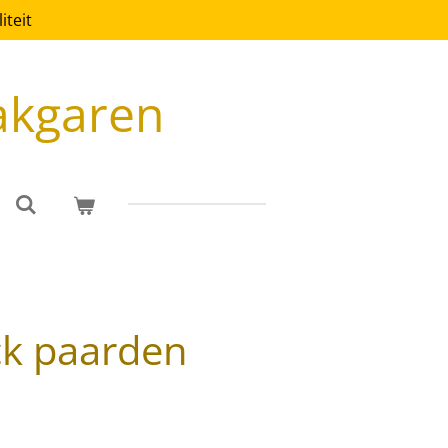
teit
akgaren
ck paarden