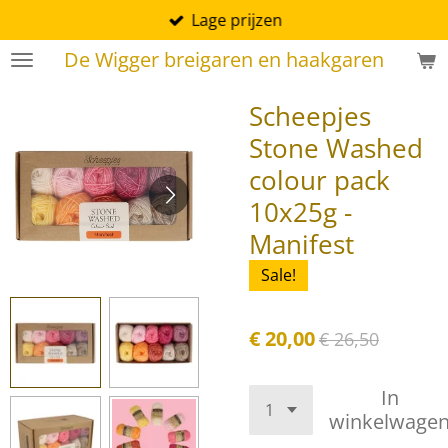
Lage prijzen
Ga
direct
De Wigger breigaren en haakgaren
naar
de
Scheepjes
hoofdinhoud
Stone Washed
colour pack
10x25g -
Manifest
Sale!
€ 20,00
€ 26,50
In
winkelwage