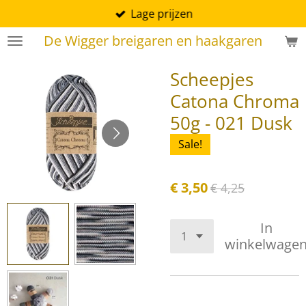
Lage prijzen
Ga
direct
De Wigger breigaren en haakgaren
naar
de
Scheepjes
hoofdinhoud
Catona Chroma
50g - 021 Dusk
Sale!
€ 3,50
€ 4,25
In
winkelwage