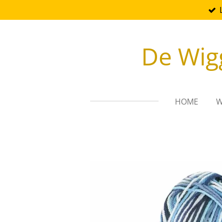
Ga
direct
naar
De Wig
de
hoofdinhoud
HOME
W