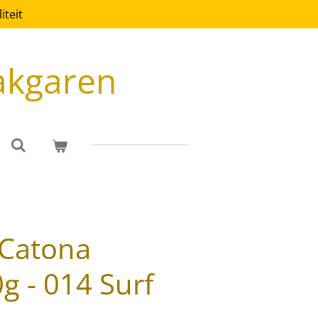
teit
akgaren
 Catona
 - 014 Surf