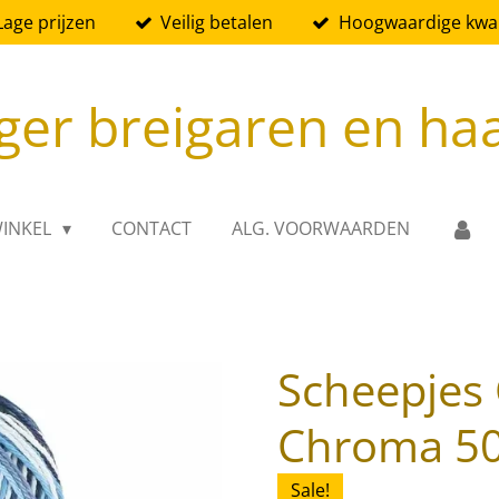
Lage prijzen
Veilig betalen
Hoogwaardige kwali
ger breigaren en ha
INKEL
CONTACT
ALG. VOORWAARDEN
Scheepjes
Chroma 50g
Sale!