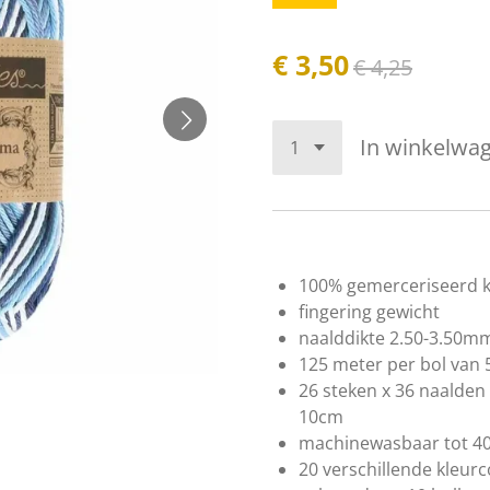
€ 3,50
€ 4,25
In winkelwa
100% gemerceriseerd 
fingering gewicht
naalddikte 2.50-3.50m
125 meter per bol van
26 steken x 36 naalde
10cm
machinewasbaar tot 4
20 verschillende kleur