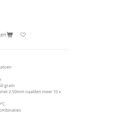
gen
katoen
m
 50 gram
n met 2.50mm naalden meet 10 x
0°C
combinaties