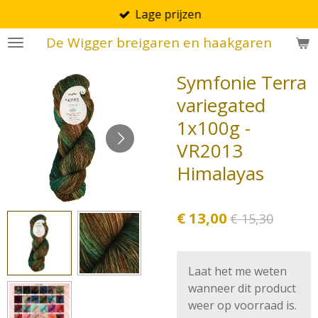
Lage prijzen
Ga
direct
De Wigger breigaren en haakgaren
naar
de
Symfonie Terra
hoofdinhoud
variegated
1x100g -
VR2013
Himalayas
€ 13,00
€ 15,30
Laat het me weten
wanneer dit product
weer op voorraad is.