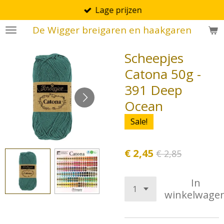
Lage prijzen
Ga
direct
De Wigger breigaren en haakgaren
naar
de
Scheepjes
hoofdinhoud
Catona 50g -
391 Deep
Ocean
Sale!
€ 2,45
€ 2,85
In
winkelwage