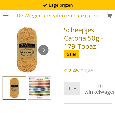
Lage prijzen
Ga
direct
De Wigger breigaren en haakgaren
naar
de
Scheepjes
hoofdinhoud
Catona 50g -
179 Topaz
Sale!
€ 2,45
€ 2,85
In
winkelwage